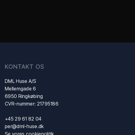
​KONTAKT OS
DML Huse A/S
Mellemgade 6
6950 Ringkøbing
CVR-nummer: 21795186
+45 29 61 82 04
per@dml-huse.dk
Se vores cookiepolitik