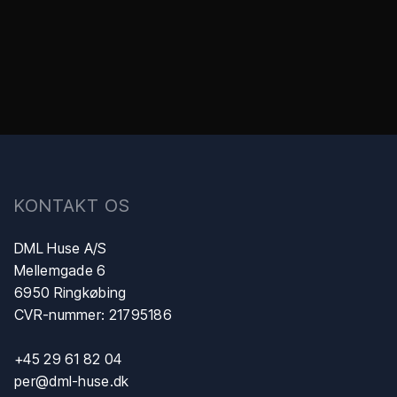
​KONTAKT OS
DML Huse A/S
Mellemgade 6
6950 Ringkøbing
CVR-nummer: 21795186
+45 29 61 82 04
per@dml-huse.dk