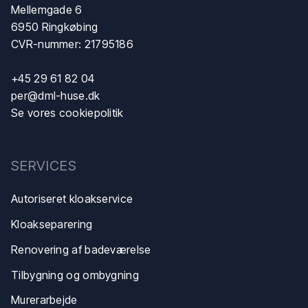
Mellemgade 6
6950 Ringkøbing
CVR-nummer: 21795186
+45 29 61 82 04
per@dml-huse.dk
Se vores cookiepolitik
SERVICES
Autoriseret kloakservice
Kloakse​parering
Renovering af badeværelse
Tilbygning og ombygning
Murerarbejde