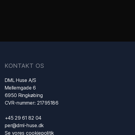
​KONTAKT OS
DML Huse A/S
Mellemgade 6
6950 Ringkøbing
CVR-nummer: 21795186
+45 29 61 82 04
per@dml-huse.dk
Se vores cookiepolitik