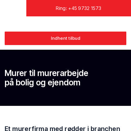
Ring: +45 9732 1573
Indhent tilbud
Murer til murerarbejde
​på bolig og ejendom
Et murerfirma med rødder i branchen