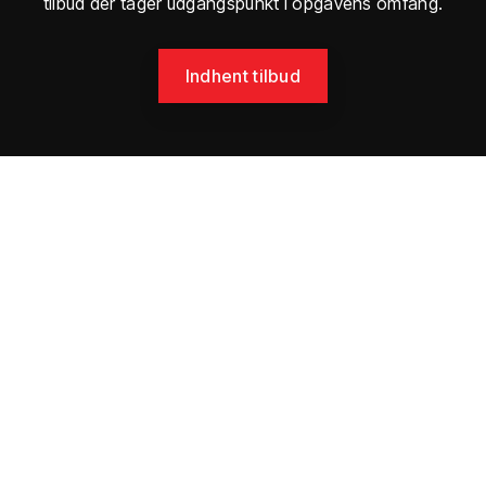
tilbud der tager udgangspunkt i opgavens omfang.
Indhent tilbud​