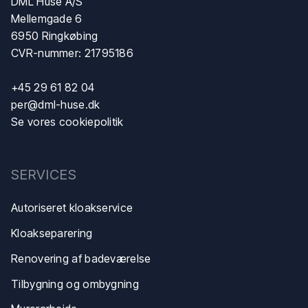
DML Huse A/S
Mellemgade 6
6950 Ringkøbing
CVR-nummer: 21795186
+45 29 61 82 04
per@dml-huse.dk
Se vores cookiepolitik
SERVICES
Autoriseret kloakservice
Kloakse​parering
Renovering af badeværelse
Tilbygning og ombygning